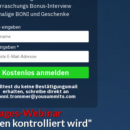
rraschungs Bonus-Interview
malige BONI und Geschenke
 eingeben
eingeben
*
Kostenlos anmelden
lltest du keine Bestätigungsmail
erhalten, schreibe direkt an
onni.trommer@yousummits.com
Tages-Webinar
en kontrolliert wird"