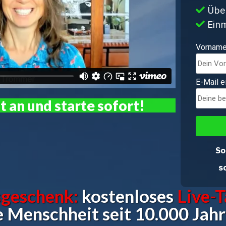
Übe
Ein
Vorname
E-Mail 
t an und starte sofort!
So
s
geschenk:
kostenloses
Live-
e Menschheit seit 10.000 Jahr