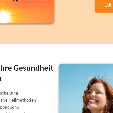
JA
ahre Gesundheit
.
stheilung
itive Heilmethoden
oponopono