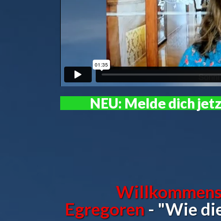
NEU: Melde dich jetz
Willkommens
Egregoren
- "Wie di