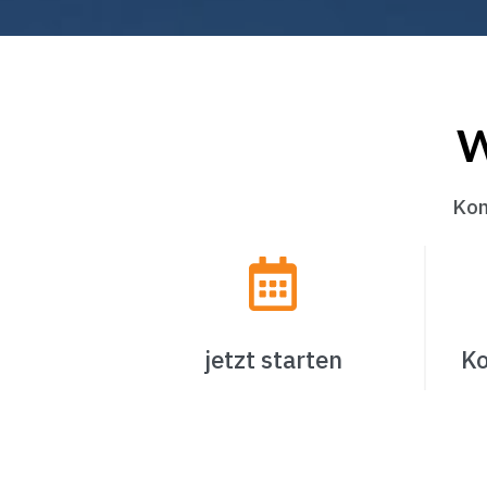
W
Kom
jetzt starten
Ko